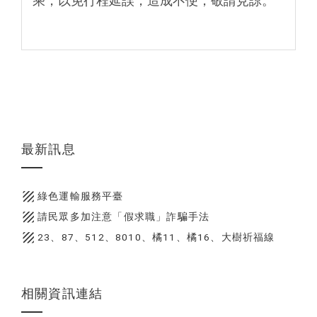
乘，以免行程延誤，造成不便，敬請見諒。
最新訊息
texture
綠色運輸服務平臺
texture
請民眾多加注意「假求職」詐騙手法
texture
23、87、512、8010、橘11、橘16、大樹祈福線
相關資訊連結