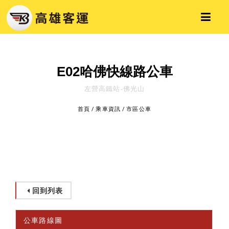
E02哈佛快線路公車
左營高鐵站-佛光山
首頁
/
乘車資訊
/
市區公車
回到列表
公車路線圖