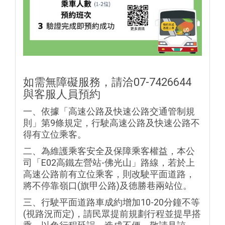
如需無障礙服務，請洽07-7426644
與客服人員預約
一、依據「高速公路及快速公路交通管制規
則」第9條規定，行駛高速公路及快速公路不
得有立位乘客。
二、為維護乘客安全及保障乘客權益，本公
司「E02高鐵左營站-佛光山」路線，若於上
高速公路前有立位乘客，則改駛平面道路，
將不停靠嶺口(旗甲公路)及德勝巷兩站位。
三、行駛平面道路車成約增加10-20分鐘不等
(視路況而定)，請民眾提前規劃行程並提早搭