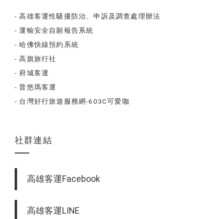
- 高雄客運性騷擾防治、申訴及調查處理辦法
- 運輸安全自願報告系統
- 哈佛快線預約系統
- 高旗旅行社
- 府城客運
- 普悠瑪客運
- 台灣好行旅遊服務網-603C可愛咖
社群連結
高雄客運Facebook
高雄客運LINE