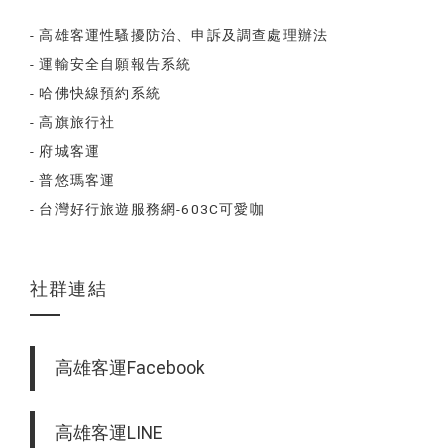
- 高雄客運性騷擾防治、申訴及調查處理辦法
- 運輸安全自願報告系統
- 哈佛快線預約系統
- 高旗旅行社
- 府城客運
- 普悠瑪客運
- 台灣好行旅遊服務網-603C可愛咖
社群連結
高雄客運Facebook
高雄客運LINE