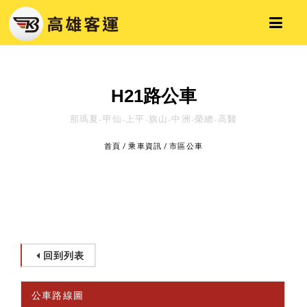
H21路公車
那瑪夏-甲仙-上平-旗山-中洲-榮總-高醫
首頁
/
乘車資訊
/
市區公車
回到列表
公車路線圖