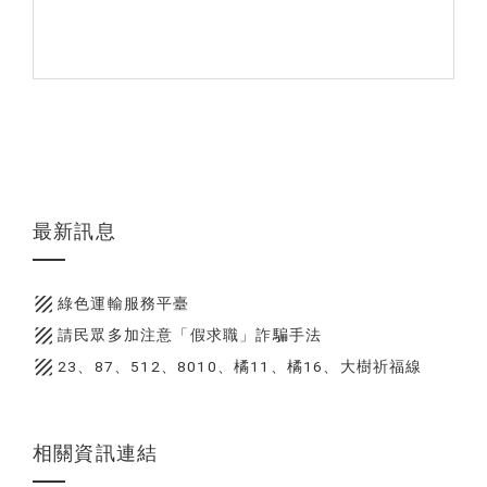
最新訊息
texture
綠色運輸服務平臺
texture
請民眾多加注意「假求職」詐騙手法
texture
23、87、512、8010、橘11、橘16、大樹祈福線
相關資訊連結