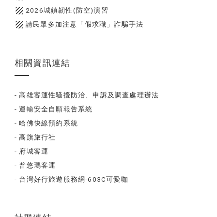
texture
2026城鎮韌性(防空)演習
texture
請民眾多加注意「假求職」詐騙手法
相關資訊連結
- 高雄客運性騷擾防治、申訴及調查處理辦法
- 運輸安全自願報告系統
- 哈佛快線預約系統
- 高旗旅行社
- 府城客運
- 普悠瑪客運
- 台灣好行旅遊服務網-603C可愛咖