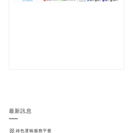
最新訊息
texture
綠色運輸服務平臺