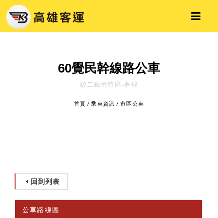
60覺民幹線路公車
駁二藝術特區-夢裡
首頁
/
乘車資訊
/
市區公車
回到列表
公車路線圖