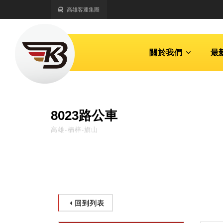
高雄客運集團
關於我們
最
8023路公車
高雄-楠梓-旗山
回到列表