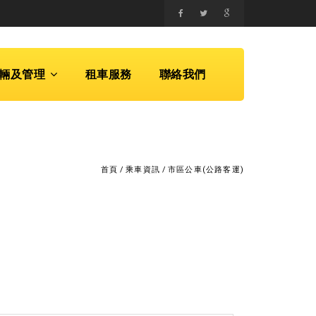
輛及管理
租車服務
聯絡我們
首頁
/
乘車資訊
/
市區公車(公路客運)