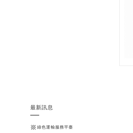
最新訊息
texture
綠色運輸服務平臺