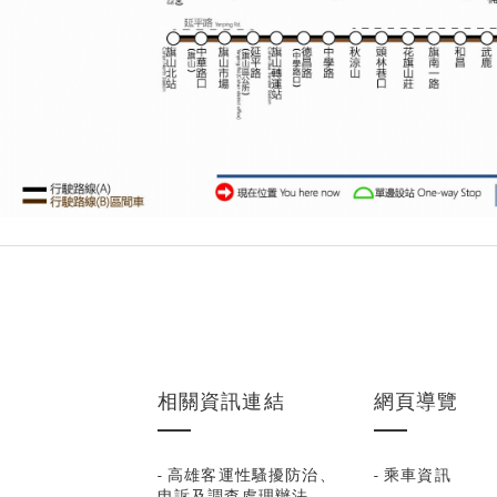
相關資訊連結
網頁導覽
- 高雄客運性騷擾防治、
- 乘車資訊
申訴及調查處理辦法