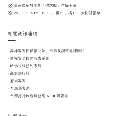
texture
請民眾多加注意「假求職」詐騙手法
texture
23、87、512、8010、橘11、橘16、大樹祈福線
相關資訊連結
- 高雄客運性騷擾防治、申訴及調查處理辦法
- 運輸安全自願報告系統
- 哈佛快線預約系統
- 高旗旅行社
- 府城客運
- 普悠瑪客運
- 台灣好行旅遊服務網-603C可愛咖