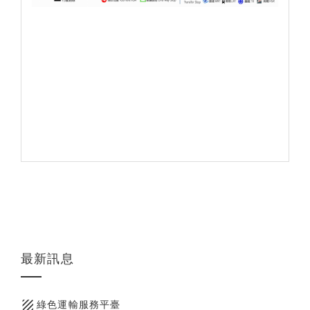
最新訊息
texture
綠色運輸服務平臺