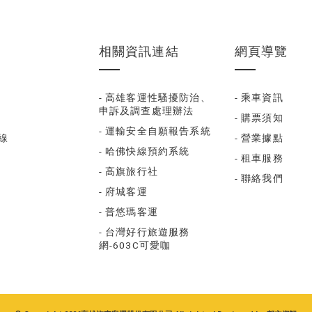
相關資訊連結
網頁導覽
- 高雄客運性騷擾防治、
- 乘車資訊
申訴及調查處理辦法
- 購票須知
- 運輸安全自願報告系統
福線
- 營業據點
- 哈佛快線預約系統
- 租車服務
- 高旗旅行社
- 聯絡我們
- 府城客運
- 普悠瑪客運
- 台灣好行旅遊服務
網-603C可愛咖