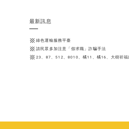
最新訊息
texture
綠色運輸服務平臺
texture
請民眾多加注意「假求職」詐騙手法
texture
23、87、512、8010、橘11、橘16、大樹祈