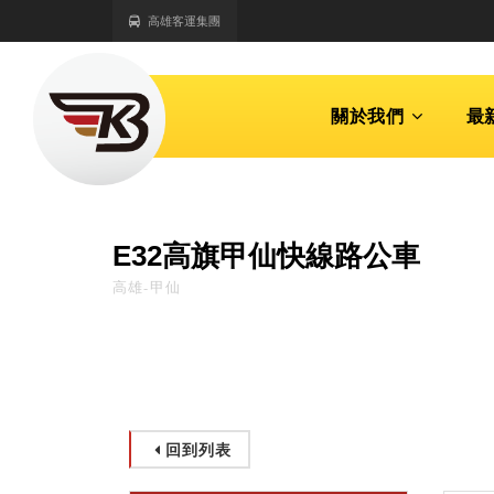
高雄客運集團
關於我們
最
E32高旗甲仙快線路公車
高雄-甲仙
回到列表