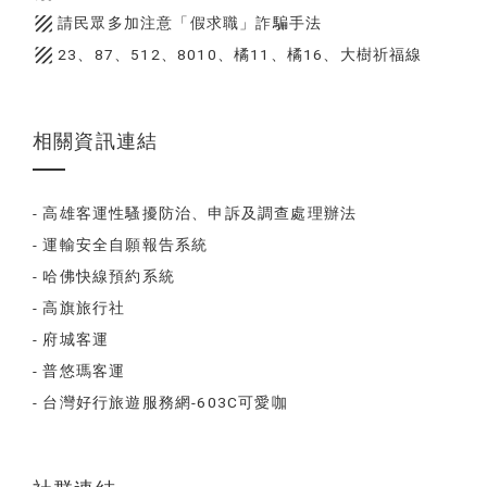
texture
請民眾多加注意「假求職」詐騙手法
texture
23、87、512、8010、橘11、橘16、大樹祈福線
相關資訊連結
- 高雄客運性騷擾防治、申訴及調查處理辦法
- 運輸安全自願報告系統
- 哈佛快線預約系統
- 高旗旅行社
- 府城客運
- 普悠瑪客運
- 台灣好行旅遊服務網-603C可愛咖