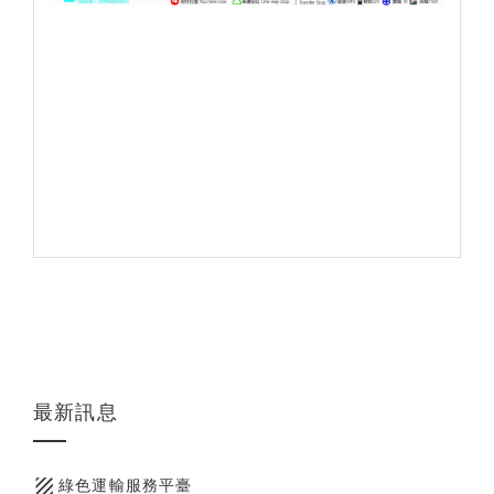
最新訊息
texture
綠色運輸服務平臺