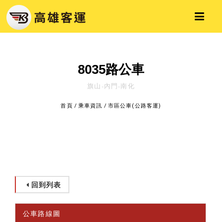
8035路公車
旗山-內門-南化
首頁
/
乘車資訊
/
市區公車(公路客運)
回到列表
公車路線圖