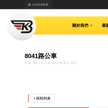
高雄客運集團
關於我們
最
8041路公車
林園-鳳山-自立站-岡山轉運站-茄萣
回到列表