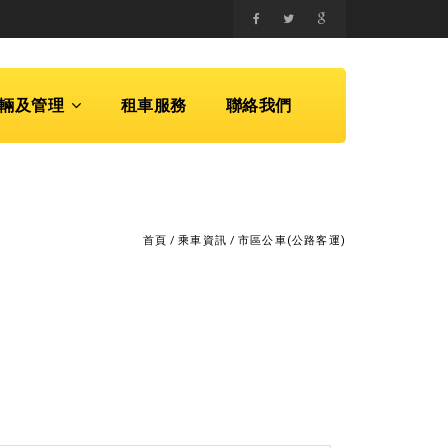
輛及管理
租車服務
聯絡我們
首頁
/
乘車資訊
/
市區公車(公路客運)