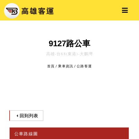
9127路公車
高雄-台88(東港)-大鵬灣
首頁
/
乘車資訊
/
公路客運
回到列表
公車路線圖