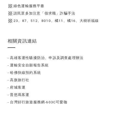
texture
綠色運輸服務平臺
texture
請民眾多加注意「假求職」詐騙手法
texture
23、87、512、8010、橘11、橘16、大樹祈福線
相關資訊連結
- 高雄客運性騷擾防治、申訴及調查處理辦法
- 運輸安全自願報告系統
- 哈佛快線預約系統
- 高旗旅行社
- 府城客運
- 普悠瑪客運
- 台灣好行旅遊服務網-603C可愛咖