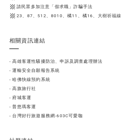
texture
請民眾多加注意「假求職」詐騙手法
texture
23、87、512、8010、橘11、橘16、大樹祈福線
相關資訊連結
- 高雄客運性騷擾防治、申訴及調查處理辦法
- 運輸安全自願報告系統
- 哈佛快線預約系統
- 高旗旅行社
- 府城客運
- 普悠瑪客運
- 台灣好行旅遊服務網-603C可愛咖