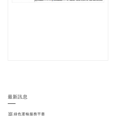
最新訊息
texture
綠色運輸服務平臺