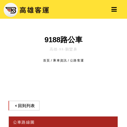
9188路公車
高雄-88-鵝鑾鼻
首頁
/
乘車資訊
/
公路客運
回到列表
公車路線圖