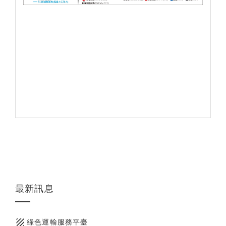
最新訊息
texture
綠色運輸服務平臺