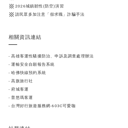
texture
2026城鎮韌性(防空)演習
texture
請民眾多加注意「假求職」詐騙手法
相關資訊連結
- 高雄客運性騷擾防治、申訴及調查處理辦法
- 運輸安全自願報告系統
- 哈佛快線預約系統
- 高旗旅行社
- 府城客運
- 普悠瑪客運
- 台灣好行旅遊服務網-603C可愛咖