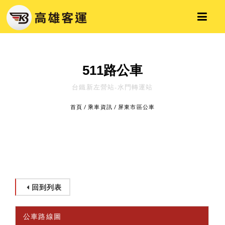
511路公車
台鐵新左營站-水門轉運站
首頁
/
乘車資訊
/
屏東市區公車
回到列表
公車路線圖