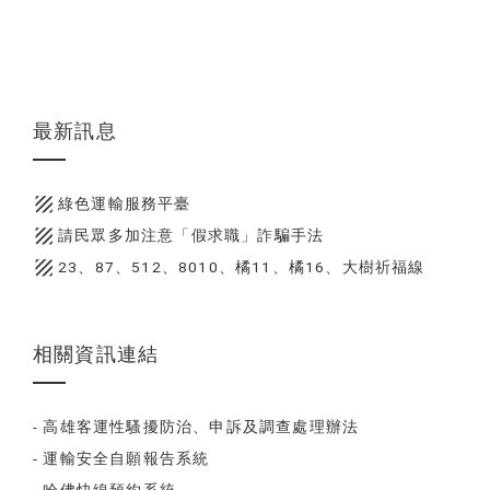
最新訊息
texture
綠色運輸服務平臺
texture
請民眾多加注意「假求職」詐騙手法
texture
23、87、512、8010、橘11、橘16、大樹祈福線
相關資訊連結
- 高雄客運性騷擾防治、申訴及調查處理辦法
- 運輸安全自願報告系統