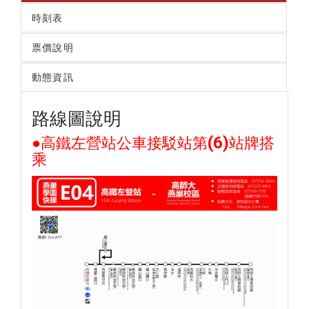
時刻表
票價說明
動態資訊
路線圖說明
(6)
●高鐵左營站公車接駁站第
站牌搭
乘