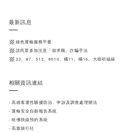
最新訊息
texture
綠色運輸服務平臺
texture
請民眾多加注意「假求職」詐騙手法
texture
23、87、512、8010、橘11、橘16、大樹祈福線
相關資訊連結
- 高雄客運性騷擾防治、申訴及調查處理辦法
- 運輸安全自願報告系統
- 哈佛快線預約系統
- 高旗旅行社