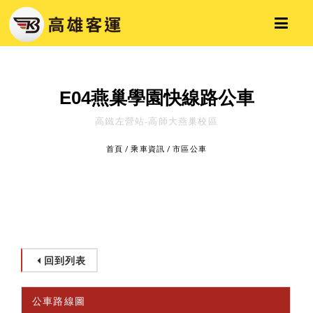
E04燕巢學園快線路公車
高鐵左營站-高師大燕巢校區
首頁
/
乘車資訊
/
市區公車
回到列表
公車路線圖