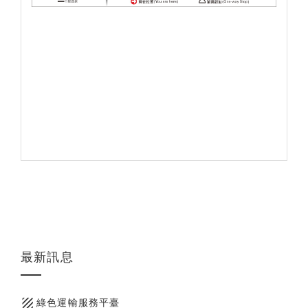
最新訊息
texture
綠色運輸服務平臺