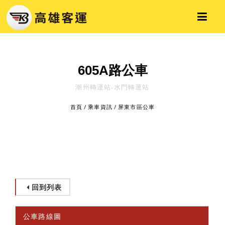
605A路公車
潮州轉運站-水門轉運站
首頁
/
乘車資訊
/
屏東市區公車
回到列表
公車路線圖