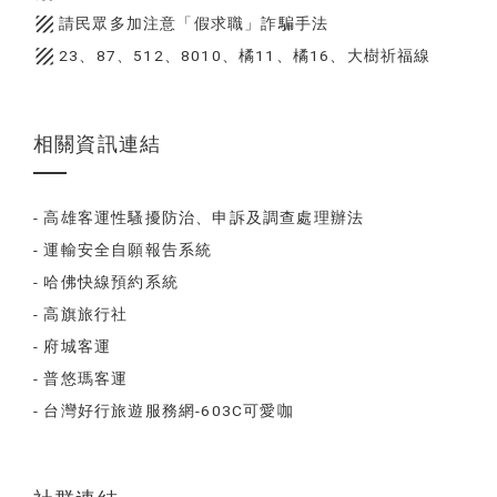
texture
請民眾多加注意「假求職」詐騙手法
texture
23、87、512、8010、橘11、橘16、大樹祈福線
相關資訊連結
- 高雄客運性騷擾防治、申訴及調查處理辦法
- 運輸安全自願報告系統
- 哈佛快線預約系統
- 高旗旅行社
- 府城客運
- 普悠瑪客運
- 台灣好行旅遊服務網-603C可愛咖