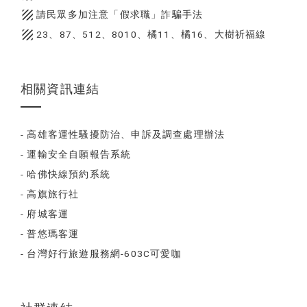
texture
請民眾多加注意「假求職」詐騙手法
texture
23、87、512、8010、橘11、橘16、大樹祈福線
相關資訊連結
- 高雄客運性騷擾防治、申訴及調查處理辦法
- 運輸安全自願報告系統
- 哈佛快線預約系統
- 高旗旅行社
- 府城客運
- 普悠瑪客運
- 台灣好行旅遊服務網-603C可愛咖