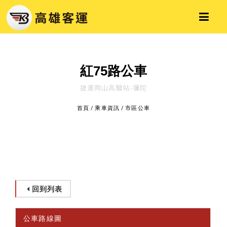
紅75路公車
捷運岡山高醫站-彌陀
首頁
/
乘車資訊
/
市區公車
回到列表
公車路線圖