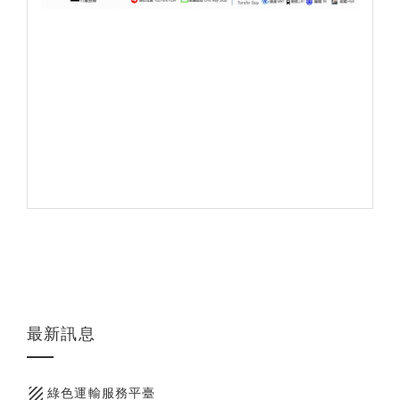
最新訊息
texture
綠色運輸服務平臺