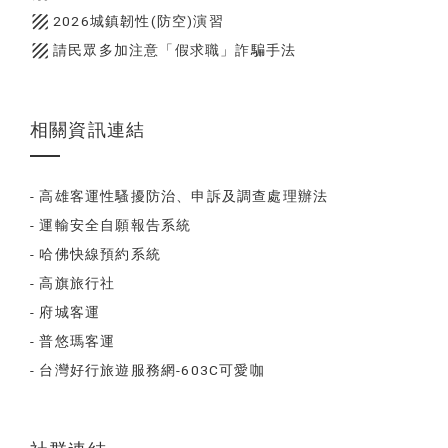
texture
2026城鎮韌性(防空)演習
texture
請民眾多加注意「假求職」詐騙手法
相關資訊連結
- 高雄客運性騷擾防治、申訴及調查處理辦法
- 運輸安全自願報告系統
- 哈佛快線預約系統
- 高旗旅行社
- 府城客運
- 普悠瑪客運
- 台灣好行旅遊服務網-603C可愛咖