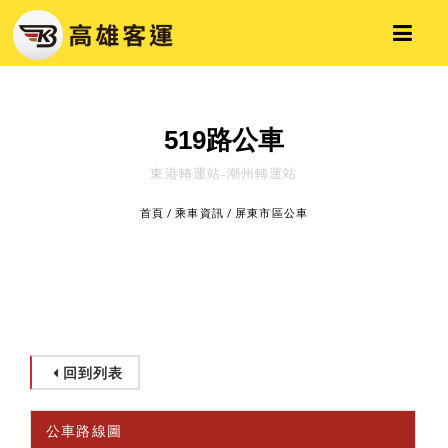
519路公車
東港轉運站-潮州轉運站
首頁
/
乘車資訊
/
屏東市區公車
回到列表
公車路線圖