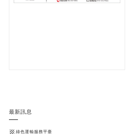
最新訊息
texture
綠色運輸服務平臺