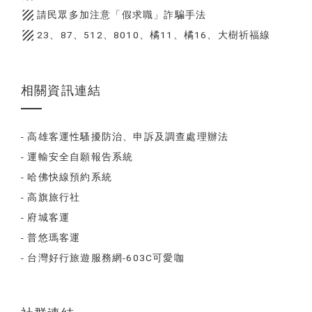
texture
請民眾多加注意「假求職」詐騙手法
texture
23、87、512、8010、橘11、橘16、大樹祈福線
相關資訊連結
- 高雄客運性騷擾防治、申訴及調查處理辦法
- 運輸安全自願報告系統
- 哈佛快線預約系統
- 高旗旅行社
- 府城客運
- 普悠瑪客運
- 台灣好行旅遊服務網-603C可愛咖