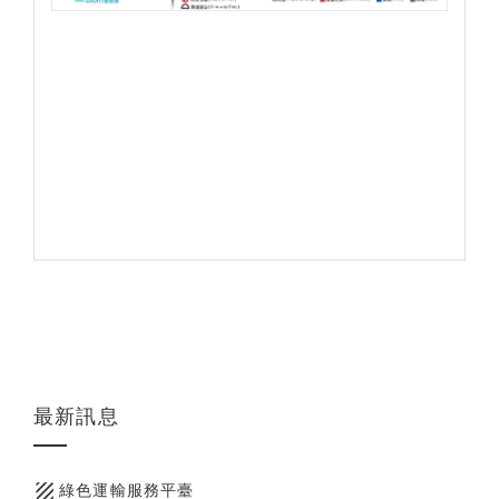
最新訊息
texture
綠色運輸服務平臺