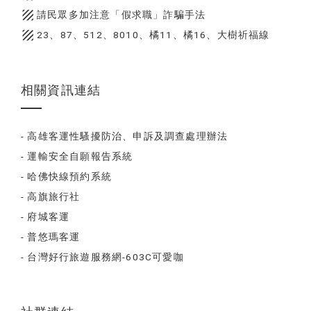
texture
請民眾多加注意「假求職」詐騙手法
texture
23、87、512、8010、橘11、橘16、大樹祈福線
相關資訊連結
- 高雄客運性騷擾防治、申訴及調查處理辦法
- 運輸安全自願報告系統
- 哈佛快線預約系統
- 高旗旅行社
- 府城客運
- 普悠瑪客運
- 台灣好行旅遊服務網-603C可愛咖