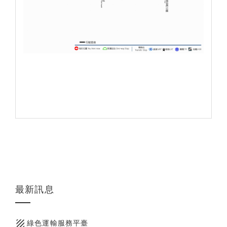
最新訊息
texture
綠色運輸服務平臺