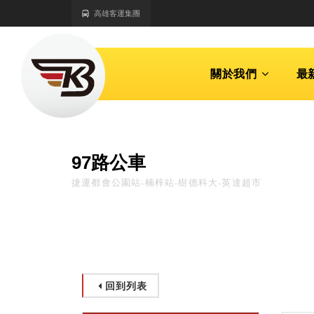
高雄客運集團
關於我們
最
97路公車
捷運都會公園站-楠梓站-樹德科大-英達超市
回到列表