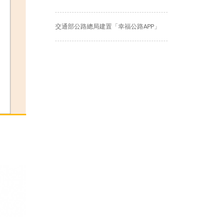
交通部公路總局建置「幸福公路APP」