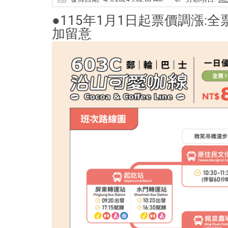
●115年1月1日起票價調漲:全
加留意