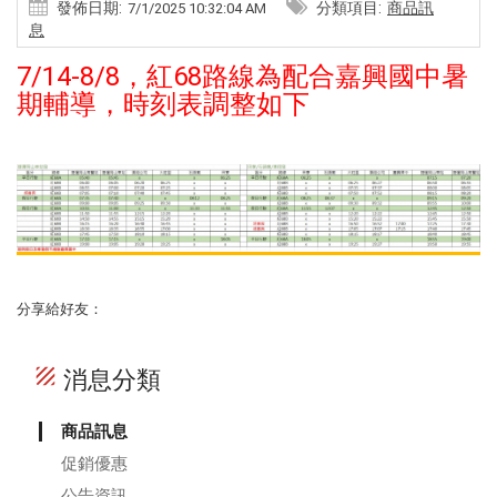
發佈日期:
分類項目:
商品訊
7/1/2025 10:32:04 AM
息
7/14-8/8，紅68路線為配合嘉興國中暑
期輔導，時刻表調整如下
分享給好友：
texture
消息分類
商品訊息
促銷優惠
公告資訊