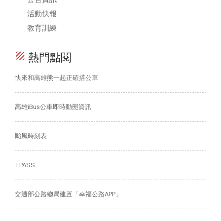
活動快報
教育訓練
texture
熱門點閱
快來和高雄熊一起正確搭公車
高雄iBus公車即時動態資訊
颱風時刻表
TPASS
交通部公路總局建置「幸福公路APP」