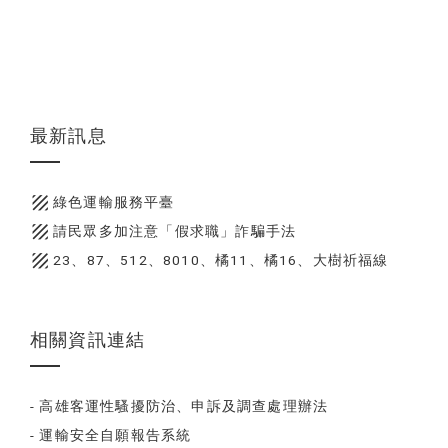
最新訊息
texture
綠色運輸服務平臺
texture
請民眾多加注意「假求職」詐騙手法
texture
23、87、512、8010、橘11、橘16、大樹祈福線
相關資訊連結
- 高雄客運性騷擾防治、申訴及調查處理辦法
- 運輸安全自願報告系統