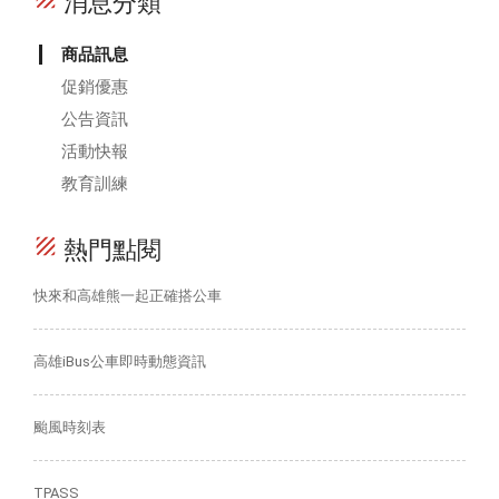
消息分類
商品訊息
促銷優惠
公告資訊
活動快報
教育訓練
texture
熱門點閱
快來和高雄熊一起正確搭公車
高雄iBus公車即時動態資訊
颱風時刻表
TPASS