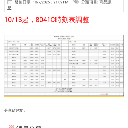
發佈日期:
分類項目:
商品訊
10/7/2025 3:21:09 PM
息
10/13起，8041C時刻表調整
分享給好友：
texture