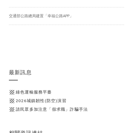
交通部公路總局建置「幸福公路APP」
最新訊息
texture
綠色運輸服務平臺
texture
2026城鎮韌性(防空)演習
texture
請民眾多加注意「假求職」詐騙手法
相關資訊連結