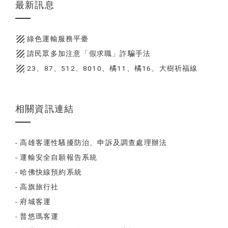
最新訊息
texture
綠色運輸服務平臺
texture
請民眾多加注意「假求職」詐騙手法
texture
23、87、512、8010、橘11、橘16、大樹祈福線
相關資訊連結
- 高雄客運性騷擾防治、申訴及調查處理辦法
- 運輸安全自願報告系統
- 哈佛快線預約系統
- 高旗旅行社
- 府城客運
- 普悠瑪客運