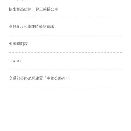
快來和高雄熊一起正確搭公車
高雄iBus公車即時動態資訊
颱風時刻表
TPASS
交通部公路總局建置「幸福公路APP」