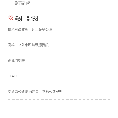
教育訓練
texture
熱門點閱
快來和高雄熊一起正確搭公車
高雄iBus公車即時動態資訊
颱風時刻表
TPASS
交通部公路總局建置「幸福公路APP」