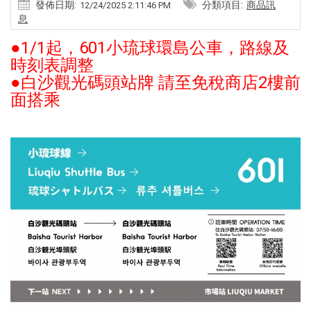
發佈日期:
分類項目:
商品訊
12/24/2025 2:11:46 PM
息
●1/1起，601小琉球環島公車，路線及
時刻表調整
●白沙觀光碼頭站牌 請至免稅商店2樓前
面搭乘