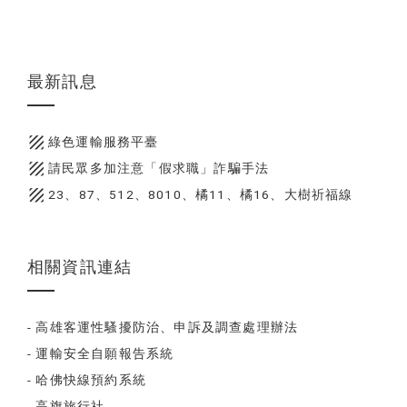
最新訊息
texture
綠色運輸服務平臺
texture
請民眾多加注意「假求職」詐騙手法
texture
23、87、512、8010、橘11、橘16、大樹祈福線
相關資訊連結
- 高雄客運性騷擾防治、申訴及調查處理辦法
- 運輸安全自願報告系統
- 哈佛快線預約系統
- 高旗旅行社