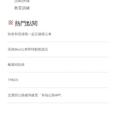
活動快報
教育訓練
texture
熱門點閱
快來和高雄熊一起正確搭公車
高雄iBus公車即時動態資訊
颱風時刻表
TPASS
交通部公路總局建置「幸福公路APP」