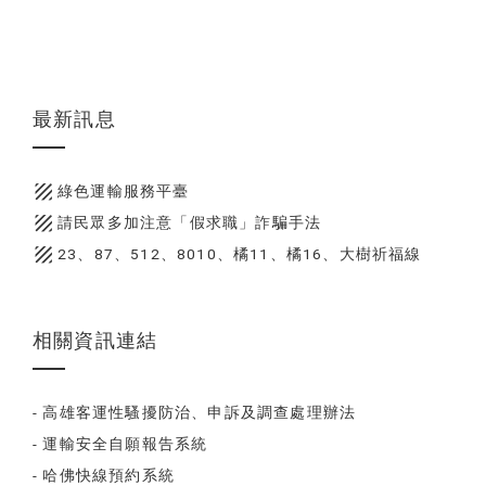
最新訊息
texture
綠色運輸服務平臺
texture
請民眾多加注意「假求職」詐騙手法
texture
23、87、512、8010、橘11、橘16、大樹祈福線
相關資訊連結
- 高雄客運性騷擾防治、申訴及調查處理辦法
- 運輸安全自願報告系統
- 哈佛快線預約系統