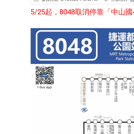
5/25起，8048取消停靠「中山