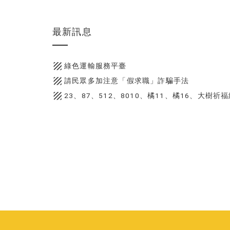
最新訊息
texture
綠色運輸服務平臺
texture
請民眾多加注意「假求職」詐騙手法
texture
23、87、512、8010、橘11、橘16、大樹祈