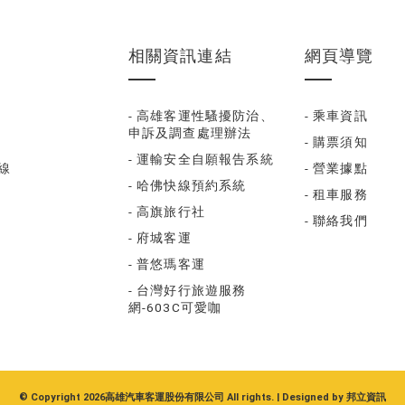
相關資訊連結
網頁導覽
- 高雄客運性騷擾防治、
- 乘車資訊
申訴及調查處理辦法
- 購票須知
- 運輸安全自願報告系統
福線
- 營業據點
- 哈佛快線預約系統
- 租車服務
- 高旗旅行社
- 聯絡我們
- 府城客運
- 普悠瑪客運
- 台灣好行旅遊服務
網-603C可愛咖
© Copyright 2026高雄汽車客運股份有限公司 All rights. | Designed by
邦立資訊