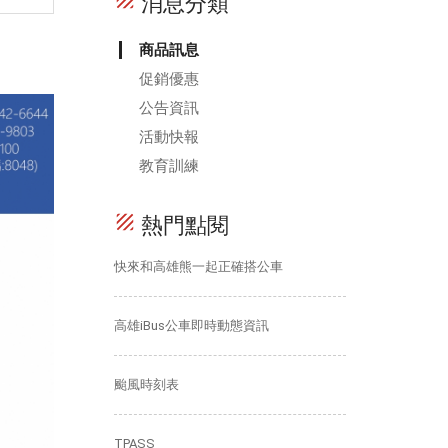
texture
消息分類
商品訊息
促銷優惠
公告資訊
活動快報
教育訓練
texture
熱門點閱
快來和高雄熊一起正確搭公車
高雄iBus公車即時動態資訊
颱風時刻表
TPASS