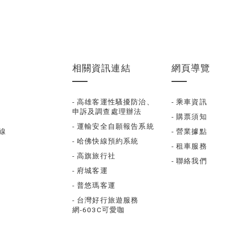
相關資訊連結
網頁導覽
- 高雄客運性騷擾防治、
- 乘車資訊
申訴及調查處理辦法
- 購票須知
- 運輸安全自願報告系統
福線
- 營業據點
- 哈佛快線預約系統
- 租車服務
- 高旗旅行社
- 聯絡我們
- 府城客運
- 普悠瑪客運
- 台灣好行旅遊服務
網-603C可愛咖