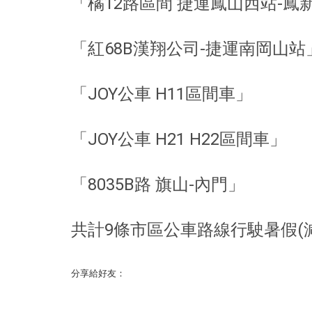
「橘12路區間 捷運鳳山西站-鳳
「紅68B漢翔公司-捷運南岡山站
「JOY公車 H11區間車」
「JOY公車 H21 H22區間車」
「8035B路 旗山-內門」
共計9條市區公車路線行駛暑假(
分享給好友：