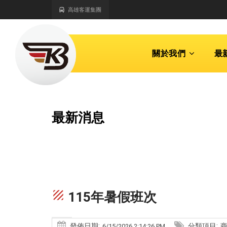
高雄客運集團
關於我們
最
最新消息
texture
115年暑假班次
發佈日期:
分類項目:
6/15/2026 2:14:26 PM