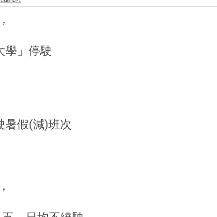
，
踐大學」停駛
，
駛暑假(減)班次
，