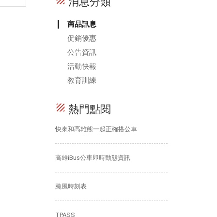
texture
消息分類
商品訊息
促銷優惠
公告資訊
活動快報
教育訓練
texture
熱門點閱
快來和高雄熊一起正確搭公車
高雄iBus公車即時動態資訊
颱風時刻表
TPASS