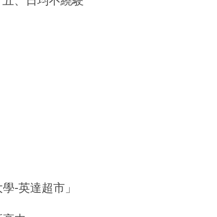
，五、日均不繞駛
，
」
大學-英達超市」