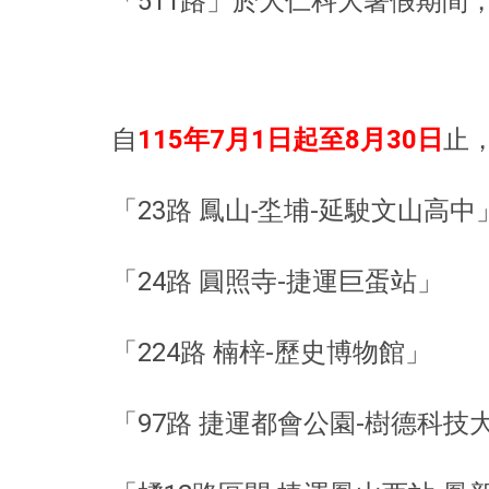
「511路」於大仁科大暑假期間
自
115年7月1日起至8月30日
止
「23路 鳳山
-
坔埔-延駛文山高中
「24路 圓照寺-捷運巨蛋站」
「224路 楠梓-歷史博物館」
「97路 捷運都會公園-樹德科技