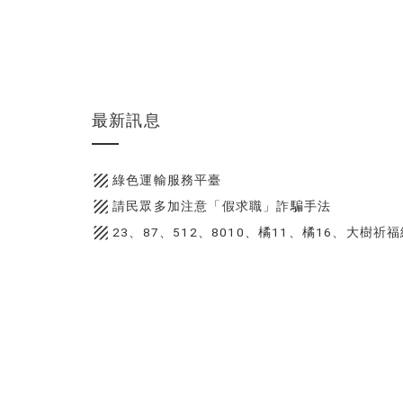
最新訊息
texture
綠色運輸服務平臺
texture
請民眾多加注意「假求職」詐騙手法
texture
23、87、512、8010、橘11、橘16、大樹祈