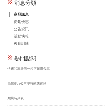
texture
消息分類
商品訊息
促銷優惠
公告資訊
活動快報
教育訓練
texture
熱門點閱
快來和高雄熊一起正確搭公車
高雄iBus公車即時動態資訊
颱風時刻表