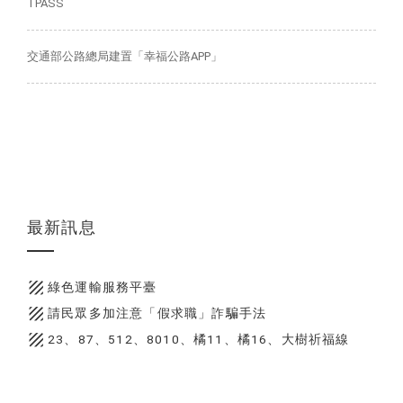
TPASS
交通部公路總局建置「幸福公路APP」
最新訊息
texture
綠色運輸服務平臺
texture
請民眾多加注意「假求職」詐騙手法
texture
23、87、512、8010、橘11、橘16、大樹祈福線