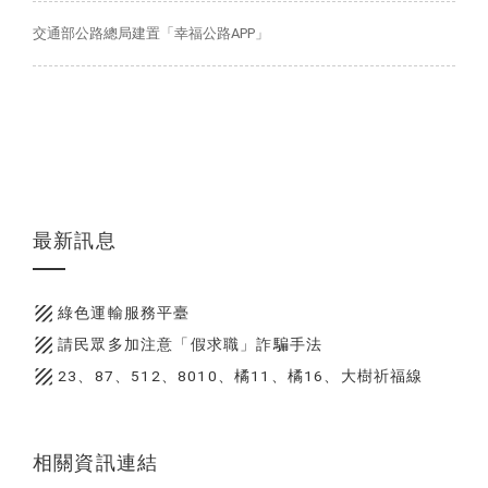
交通部公路總局建置「幸福公路APP」
最新訊息
texture
綠色運輸服務平臺
texture
請民眾多加注意「假求職」詐騙手法
texture
23、87、512、8010、橘11、橘16、大樹祈福線
相關資訊連結